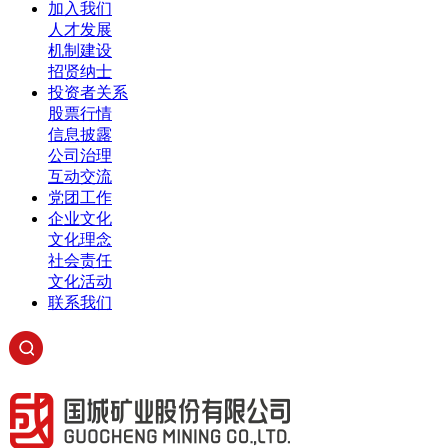
加入我们
人才发展
机制建设
招贤纳士
投资者关系
股票行情
信息披露
公司治理
互动交流
党团工作
企业文化
文化理念
社会责任
文化活动
联系我们