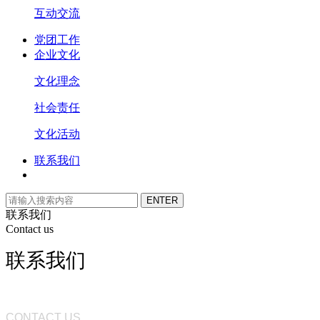
互动交流
党团工作
企业文化
文化理念
社会责任
文化活动
联系我们
联系我们
Contact us
联系我们
CONTACT US