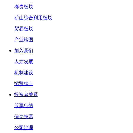
稀贵板块
矿山综合利用板块
贸易板块
产业地图
加入我们
人才发展
机制建设
招贤纳士
投资者关系
股票行情
信息披露
公司治理