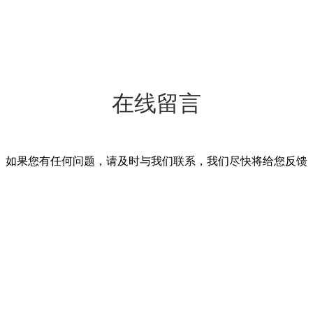
在线留言
如果您有任何问题，请及时与我们联系，我们尽快将给您反馈