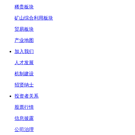
稀贵板块
矿山综合利用板块
贸易板块
产业地图
加入我们
人才发展
机制建设
招贤纳士
投资者关系
股票行情
信息披露
公司治理