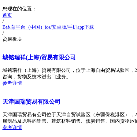
您现在的位置：
首页
/
B体育平台（中国）ios/安卓版/手机app下载
/
贸易板块
城铭瑞祥(上海)贸易有限公司
城铭瑞祥（上海）贸易有限公司，位于上海自由贸易试验区，20
咨询，货物及技术进出口业务。
参考详情
天津国瑞贸易有限公司
天津国瑞贸易有公司位于天津自贸试验区（东疆保税港区），20
属制品及原料的销售、建筑材料销售、焦炭销售、国内货物运
参考详情