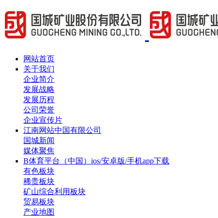
网站首页
关于我们
企业简介
发展战略
发展历程
公司荣誉
企业宣传片
江南网站中国有限公司
国城新闻
媒体聚焦
B体育平台（中国）ios/安卓版/手机app下载
有色板块
稀贵板块
矿山综合利用板块
贸易板块
产业地图