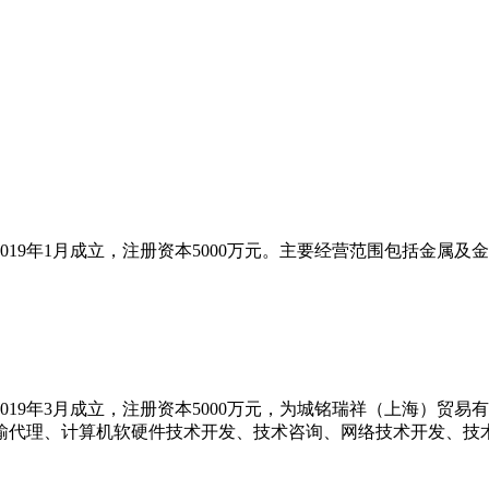
19年1月成立，注册资本5000万元。主要经营范围包括金属
19年3月成立，注册资本5000万元，为城铭瑞祥（上海）贸
输代理、计算机软硬件技术开发、技术咨询、网络技术开发、技