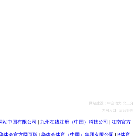
网站建设：
中企动力
北二分
内网入口
后台管理
网站中国有限公司
|
九州在线注册（中国）科技公司
|
江南官方
华体会官方网页版
|
华体会体育（中国）集团有限公司
|
B体育