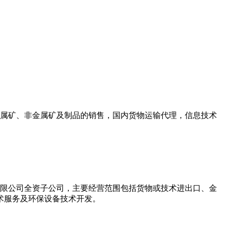
及金属矿、非金属矿及制品的销售，国内货物运输代理，信息技术
易有限公司全资子公司，主要经营范围包括货物或技术进出口、金
术服务及环保设备技术开发。