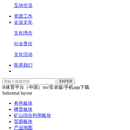
互动交流
党团工作
企业文化
文化理念
社会责任
文化活动
联系我们
B体育平台（中国）ios/安卓版/手机app下载
Industrial layout
有色板块
稀贵板块
矿山综合利用板块
贸易板块
产业地图