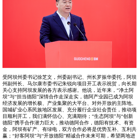
受阿坝州委书记徐芝文，州委副书记、州长罗振华委托，阿坝
州副州长、马尔康市委书记朱锐向项目开工表示祝贺，向长期
关心支持阿坝发展的各方表示感谢。他说，近年来，“净土阿
坝”与“担当德阳”深情合作走深走实，德阿产业园已成为阿坝
经济发展的增长极、产业集聚的大平台、对外开放的主阵地。
国城矿业心系民族地区发展、充分履行企业社会责任，推动项
目顺利开工，我们满怀信心、充满期待；“生态阿坝”与“创新
德阳”携手合作潜力巨大，推动德阿合作，德阳有技术、有资
金，阿坝有矿产、有绿电，双方合作必将是优势互补、互利共
赢；“好客阿坝”与“开放德阳”精诚合作未来可期，希望两地进