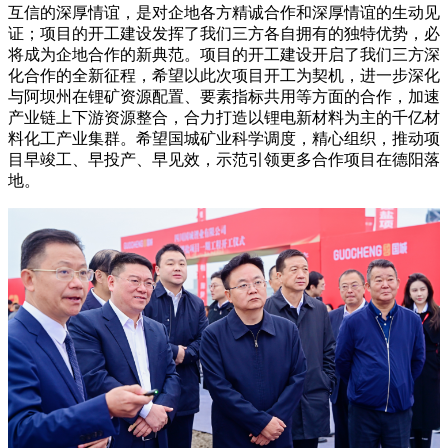
互信的深厚情谊，是对企地各方精诚合作和深厚情谊的生动见
证；项目的开工建设发挥了我们三方各自拥有的独特优势，必
将成为企地合作的新典范。项目的开工建设开启了我们三方深
化合作的全新征程，希望以此次项目开工为契机，进一步深化
与阿坝州在锂矿资源配置、要素指标共用等方面的合作，加速
产业链上下游资源整合，合力打造以锂电新材料为主的千亿材
料化工产业集群。希望国城矿业科学调度，精心组织，推动项
目早竣工、早投产、早见效，示范引领更多合作项目在德阳落
地。