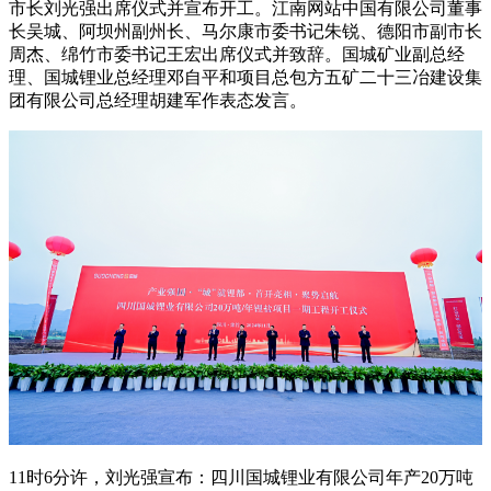
市长刘光强出席仪式并宣布开工。江南网站中国有限公司董事
长吴城、阿坝州副州长、马尔康市委书记朱锐、德阳市副市长
周杰、绵竹市委书记王宏出席仪式并致辞。国城矿业副总经
理、国城锂业总经理邓自平和项目总包方五矿二十三冶建设集
团有限公司总经理胡建军作表态发言。
11时6分许，刘光强宣布：四川国城锂业有限公司年产20万吨