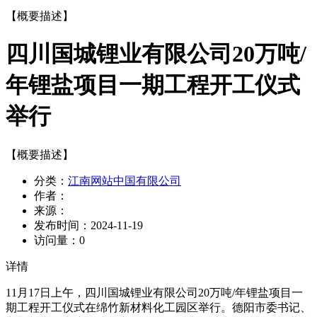
【概要描述】
四川国城锂业有限公司20万吨/
年锂盐项目一期工程开工仪式
举行
【概要描述】
分类：
江南网站中国有限公司
作者：
来源：
发布时间：
2024-11-19
访问量：
0
详情
11月17日上午，四川国城锂业有限公司20万吨/年锂盐项目一
期工程开工仪式在绵竹新材料化工园区举行。德阳市委书记、