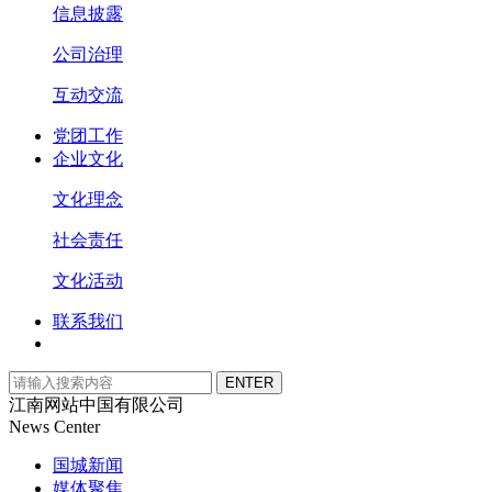
信息披露
公司治理
互动交流
党团工作
企业文化
文化理念
社会责任
文化活动
联系我们
江南网站中国有限公司
News Center
国城新闻
媒体聚焦