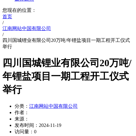
您现在的位置：
首页
/
江南网站中国有限公司
/
四川国城锂业有限公司20万吨/年锂盐项目一期工程开工仪式
举行
四川国城锂业有限公司20万吨/
年锂盐项目一期工程开工仪式
举行
分类：
江南网站中国有限公司
作者：
来源：
发布时间：
2024-11-19
访问量：
0