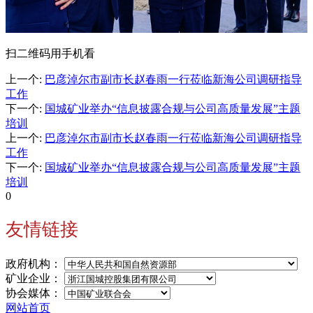
扫二维码用手机看
上一个
:
巴彦淖尔市副市长赵春雨一行莅临新海公司调研指导
工作
下一个
:
国城矿业举办“信息披露合规与公司高质量发展”主题
培训
上一个
:
巴彦淖尔市副市长赵春雨一行莅临新海公司调研指导
工作
下一个
:
国城矿业举办“信息披露合规与公司高质量发展”主题
培训
0
友情链接
政府机构：
矿业企业：
协会媒体：
网站首页