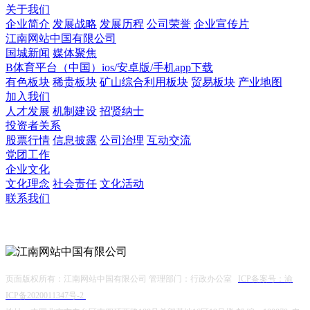
关于我们
企业简介
发展战略
发展历程
公司荣誉
企业宣传片
江南网站中国有限公司
国城新闻
媒体聚焦
B体育平台（中国）ios/安卓版/手机app下载
有色板块
稀贵板块
矿山综合利用板块
贸易板块
产业地图
加入我们
人才发展
机制建设
招贤纳士
投资者关系
股票行情
信息披露
公司治理
互动交流
党团工作
企业文化
文化理念
社会责任
文化活动
联系我们
微信公众号
页面版权所有：江南网站中国有限公司 管理部门：行政办公室
ICP备案号：渝
ICP备2020011347号-2