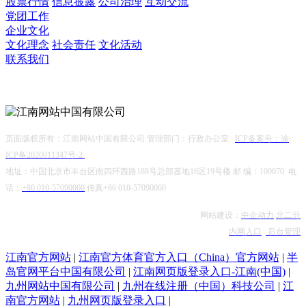
股票行情
信息披露
公司治理
互动交流
党团工作
企业文化
文化理念
社会责任
文化活动
联系我们
微信公众号
页面版权所有：江南网站中国有限公司 管理部门：行政办公室
ICP备案号：渝
ICP备2020011347号-2
地址：中国北京市丰台区南四环西路188号总部基地16区19号楼 邮 编：100070 电
话：
+86 010-57090060
传真+86 010-57090060
网站建设：
中企动力
北二分
内网入口
后台管理
江南官方网站
|
江南官方体育官方入口（China）官方网站
|
半
岛官网平台中国有限公司
|
江南网页版登录入口-江南(中国)
|
九州网站中国有限公司
|
九州在线注册（中国）科技公司
|
江
南官方网站
|
九州网页版登录入口
|