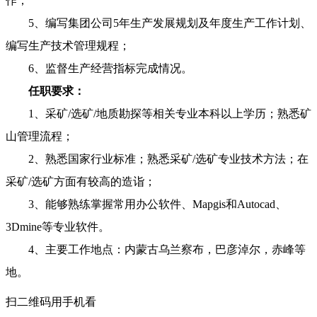
作；
5、编写集团公司5年生产发展规划及年度生产工作计划、
编写生产技术管理规程；
6、监督生产经营指标完成情况。
任职要求：
1、采矿/选矿/地质勘探等相关专业本科以上学历；熟悉矿
山管理流程；
2、熟悉国家行业标准；熟悉采矿/选矿专业技术方法；在
采矿/选矿方面有较高的造诣；
3、能够熟练掌握常用办公软件、Mapgis和Autocad、
3Dmine等专业软件。
4、主要工作地点：内蒙古乌兰察布，巴彦淖尔，赤峰等
地。
扫二维码用手机看