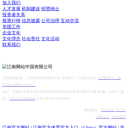
加入我们
人才发展
机制建设
招贤纳士
投资者关系
股票行情
信息披露
公司治理
互动交流
党团工作
企业文化
文化理念
社会责任
文化活动
联系我们
微信公众号
页面版权所有：江南网站中国有限公司 管理部门：行政办公室
ICP备案号：渝
ICP备2020011347号-2
地址：中国北京市丰台区南四环西路188号总部基地16区19号楼 邮 编：100070 电
话：
+86 010-57090060
传真+86 010-57090060
网站建设：
中企动力
北二分
内网入口
后台管理
江南官方网站
|
江南官方体育官方入口（China）官方网站
|
半