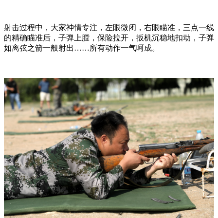
射击过程中，大家神情专注，左眼微闭，右眼瞄准，三点一线
的精确瞄准后，子弹上膛，保险拉开，扳机沉稳地扣动，子弹
如离弦之箭一般射出……所有动作一气呵成。