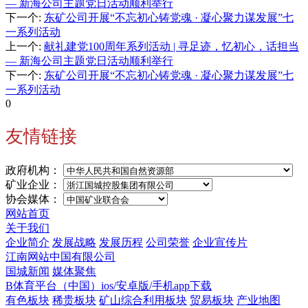
— 新海公司主题党日活动顺利举行
下一个
:
东矿公司开展“不忘初心铸党魂 · 凝心聚力谋发展”七
一系列活动
上一个
:
献礼建党100周年系列活动 | 寻足迹，忆初心，话担当
— 新海公司主题党日活动顺利举行
下一个
:
东矿公司开展“不忘初心铸党魂 · 凝心聚力谋发展”七
一系列活动
0
友情链接
政府机构：
矿业企业：
协会媒体：
网站首页
关于我们
企业简介
发展战略
发展历程
公司荣誉
企业宣传片
江南网站中国有限公司
国城新闻
媒体聚焦
B体育平台（中国）ios/安卓版/手机app下载
有色板块
稀贵板块
矿山综合利用板块
贸易板块
产业地图